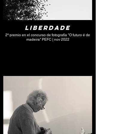
Liberdade
2º premio en el concurso de fotografía "O futuro é de
madeira" PEFC | nov 2022
Click here