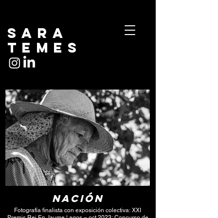
Sara
temes
Nación
Fotografía finalista con exposición colectiva: XXI
Premis Rei En Jaume | agos – oct 2023; Concurso de