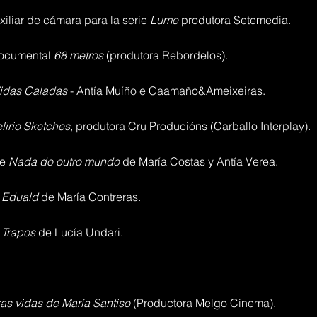
xiliar de cámara para la serie
Lume
produtora Setemedia.
documental
68 metros
(produtora Rebordelos).
idas Caladas
- Antía Muíño e Caamaño&Ameixeiras.
lirio Sketches,
produtora Cru Producións (Carballo Interplay).
je
Nada do outro mundo
de María Costas y Antía Verea.
e
Eduald
de María Contreras.
e
Trapos
de Lucía Undari.
ras vidas de María Santiso
(Productora Melgo Cinema).