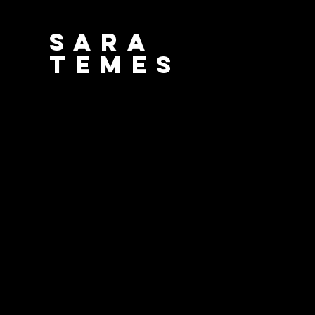
Sara
temes