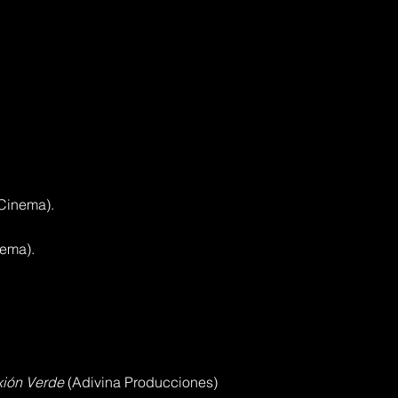
Cinema).
ema).
ión Verde
(Adivina Producciones)