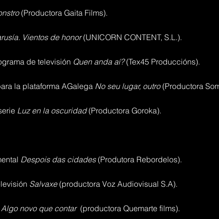
nstro
(Productora Gaita Films).
rusía. Vientos de honor
(UNICORN CONTENT, S.L.).
ograma de televisión
Quen anda aí?
(Tex45 Produccións).
para la plataforma AGalega
No seu lugar, outro
(Productora Som
serie
Luz en la oscuridad
(Productora Goroka).
mental
Despois das cidades
(Produtora Rebordelos).
levisión
Salvaxe
(productora Voz Audiovisual S.A).
e
Algo novo que contar
(productora Quemarte films).